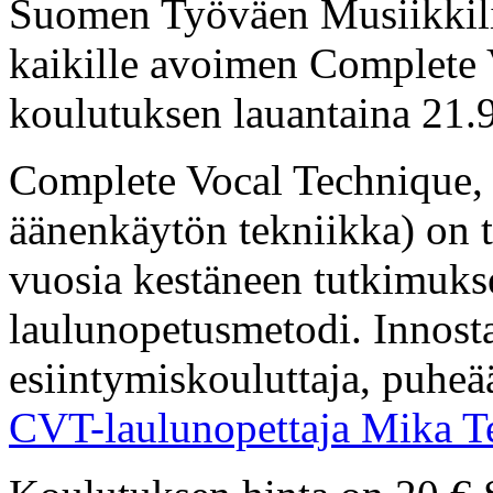
Suomen Työväen Musiikkilii
kaikille avoimen Complete 
koulutuksen lauantaina 21.
Complete Vocal Technique,
äänenkäytön tekniikka) on t
vuosia kestäneen tutkimuks
laulunopetusmetodi. Innost
esiintymiskouluttaja, puheä
CVT-laulunopettaja Mika T