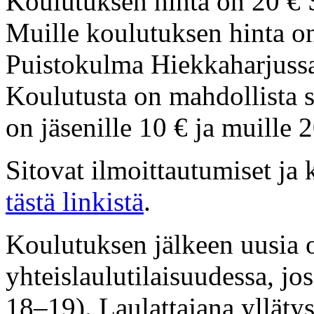
Koulutuksen hinta on 20 € S
Muille koulutuksen hinta o
Puistokulma Hiekkaharjussa 
Koulutusta on mahdollista s
on jäsenille 10 € ja muille 2
Sitovat ilmoittautumiset ja
tästä linkistä
.
Koulutuksen jälkeen uusia o
yhteislaulutilaisuudessa, jo
18–19). Laulattajana yllätyse