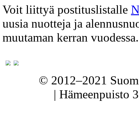
Voit liittyä postituslistalle
N
uusia nuotteja ja alennusnu
muutaman kerran vuodessa.
© 2012–2021 Suomen
| Hämeenpuisto 