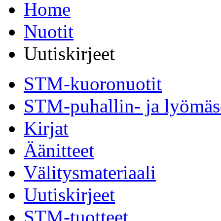
Home
Nuotit
Uutiskirjeet
STM-kuoronuotit
STM-puhallin- ja lyömäso
Kirjat
Äänitteet
Välitysmateriaali
Uutiskirjeet
STM-tuotteet